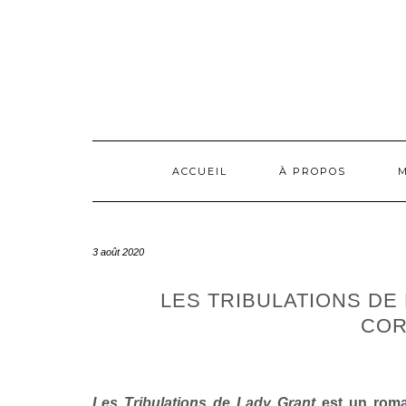
Skip
to
content
ACCUEIL
À PROPOS
3 août 2020
LES TRIBULATIONS DE 
COR
Les Tribulations de Lady Grant
est un roman